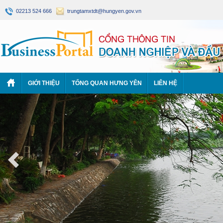
02213 524 666
trungtamxtdt@hungyen.gov.vn
GIỚI THIỆU
TỔNG QUAN HƯNG YÊN
LIÊN HỆ