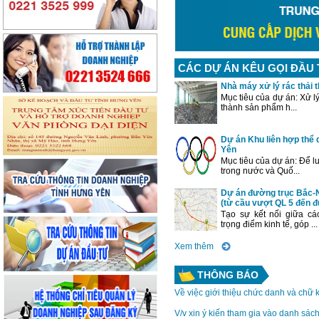
CÁC DỰ ÁN KÊU GỌI ĐẦU 
Nhà máy xử lý rác thải
Mục tiêu của dự án: Xử lý 
thành sản phẩm h...
Dự án Khu liên hợp thể 
Yên
Mục tiêu của dự án: Để lu
trong nước và Quố...
Dự án đường trục Bắc-
(từ cầu vượt QL 5 đến 
Tạo sự kết nối giữa cá
trọng điểm kinh tế, góp ...
Xem thêm
THÔNG BÁO
Về việc giới thiệu chức danh và chữ 
V/v xin ý kiến tham gia vào danh sách