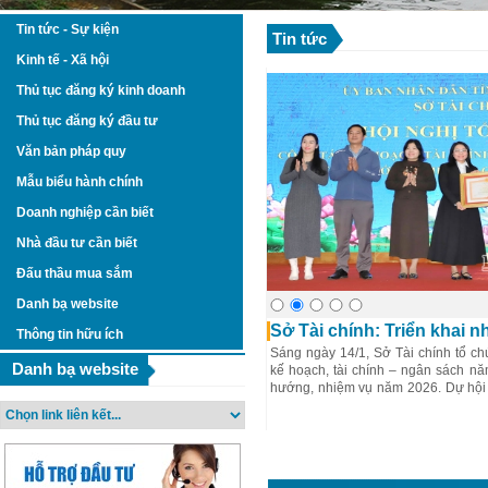
Tin tức - Sự kiện
Tin tức
Kinh tế - Xã hội
Thủ tục đăng ký kinh doanh
Thủ tục đăng ký đầu tư
Văn bản pháp quy
Mẫu biểu hành chính
Doanh nghiệp cần biết
Nhà đầu tư cần biết
Đấu thầu mua sắm
Danh bạ website
1998
 69 dự án đầu tư mới trong
Sở Tài chính: Triển khai 
Thông tin hữu ích
Sáng ngày 14/1, Sở Tài chính tổ chứ
Danh bạ website
kế hoạch, tài chính – ngân sách n
 Hưng Yên thu hút 69 dự án đầu tư mới và
hướng, nhiệm vụ năm 2026. Dự hội
nh tăng vốn, với tổng vốn đăng ký mới và
Huy, Ủy viên Ban Thường vụ Tỉnh ủ
 đồng và 251,4 triệu USD.
UBND tỉnh.